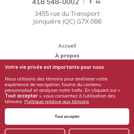
418 548-0002
3455 rue du Transport
Jonquière
(
QC
)
G7X 0B6
Accueil
À propos
Notre équipe
Votre vie privée est importante pour nous
Nos produits
Nous utilisons des témoins pour améliorer votre
expérience de navigation, fournir du contenu
Travailler chez Voltam
personnalisé et analyser notre trafic. En cliquant sur «
Nous joindre
Tout accepter
», vous consentez à l’utilisation des
témoins.
Politique relative aux témoins
Politique de confidentialité
Tout accepter
© 2026 Tous droits réservés - Voltam / Conception et
réalisation:
Nubee
|
Mes préférences cookies