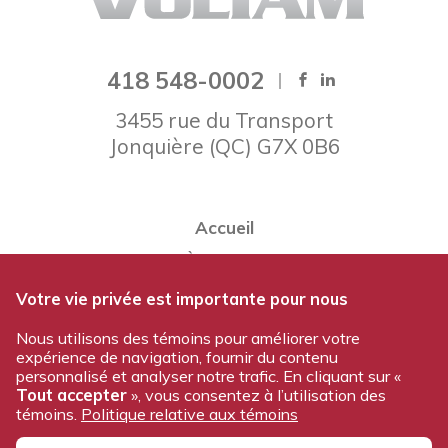
418 548-0002
3455 rue du Transport
Jonquière
(
QC
)
G7X 0B6
Accueil
À propos
Notre équipe
Votre vie privée est importante pour nous
Nos produits
Nous utilisons des témoins pour améliorer votre
expérience de navigation, fournir du contenu
Travailler chez Voltam
personnalisé et analyser notre trafic. En cliquant sur «
Nous joindre
Tout accepter
», vous consentez à l’utilisation des
témoins.
Politique relative aux témoins
Politique de confidentialité