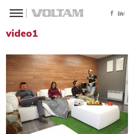
EN
video1