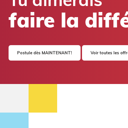
faire la dif
Postule dès MAINTENANT!
Voir toutes les off