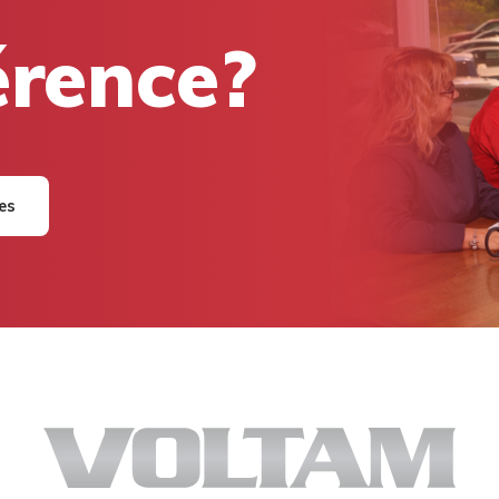
férence?
res