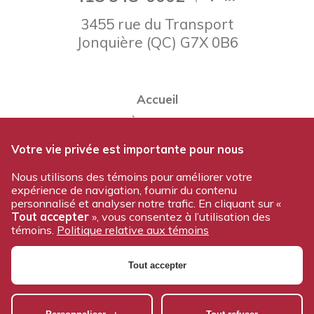
3455 rue du Transport
Jonquière
(
QC
)
G7X 0B6
Accueil
À propos
Notre équipe
Votre vie privée est importante pour nous
Nos produits
Nous utilisons des témoins pour améliorer votre
expérience de navigation, fournir du contenu
Travailler chez Voltam
personnalisé et analyser notre trafic. En cliquant sur «
Nous joindre
Tout accepter
», vous consentez à l’utilisation des
témoins.
Politique relative aux témoins
Politique de confidentialité
Tout accepter
© 2026 Tous droits réservés - Voltam / Conception et
réalisation:
Nubee
|
Mes préférences cookies