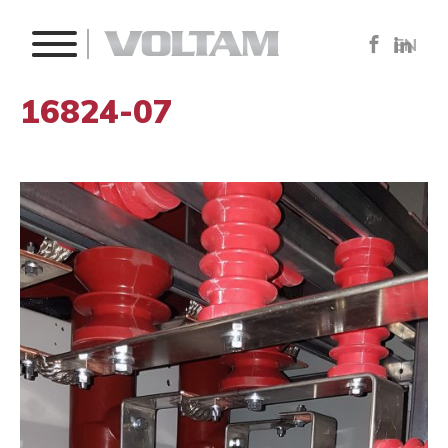
EN
16824-07