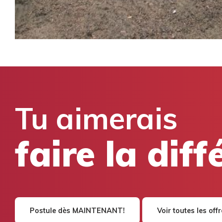
Tu aimerais
faire la dif
Postule dès MAINTENANT!
Voir toutes les off