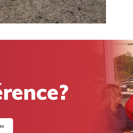
férence?
res