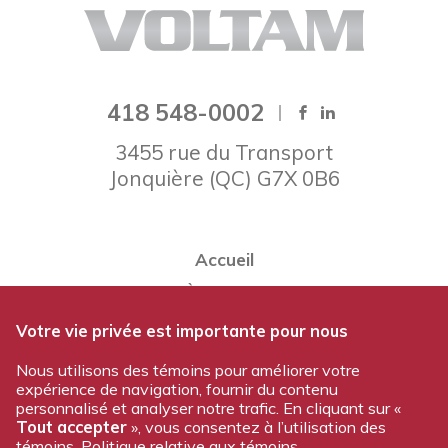
418 548-0002
3455 rue du Transport
Jonquière
(
QC
)
G7X 0B6
Accueil
À propos
Notre équipe
Votre vie privée est importante pour nous
Nos produits
Nous utilisons des témoins pour améliorer votre
expérience de navigation, fournir du contenu
Travailler chez Voltam
personnalisé et analyser notre trafic. En cliquant sur «
Nous joindre
Tout accepter
», vous consentez à l’utilisation des
témoins.
Politique relative aux témoins