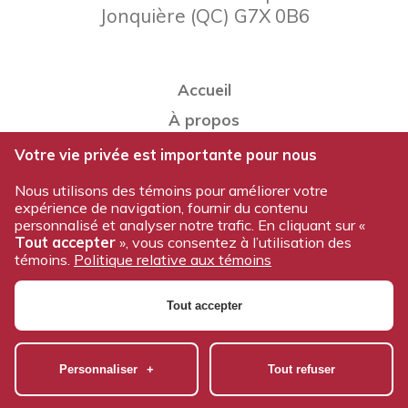
Jonquière
(
QC
)
G7X 0B6
Accueil
À propos
Notre équipe
Votre vie privée est importante pour nous
Nos produits
Nous utilisons des témoins pour améliorer votre
expérience de navigation, fournir du contenu
Travailler chez Voltam
personnalisé et analyser notre trafic. En cliquant sur «
Nous joindre
Tout accepter
», vous consentez à l’utilisation des
témoins.
Politique relative aux témoins
Politique de confidentialité
Tout accepter
© 2026 Tous droits réservés - Voltam / Conception et
réalisation:
Nubee
|
Mes préférences cookies
Personnaliser
+
Tout refuser