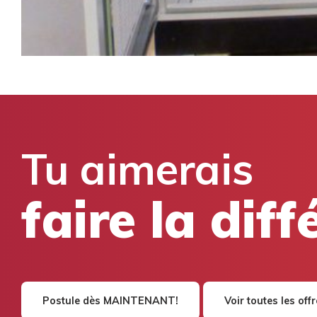
Tu aimerais
faire la dif
Postule dès MAINTENANT!
Voir toutes les off