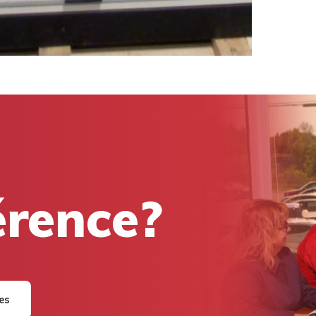
férence?
res