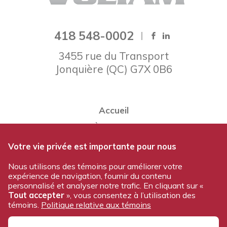
418 548-0002
3455 rue du Transport
Jonquière
(
QC
)
G7X 0B6
Accueil
À propos
Notre équipe
Votre vie privée est importante pour nous
Nos produits
Nous utilisons des témoins pour améliorer votre
expérience de navigation, fournir du contenu
Travailler chez Voltam
personnalisé et analyser notre trafic. En cliquant sur «
Nous joindre
Tout accepter
», vous consentez à l’utilisation des
témoins.
Politique relative aux témoins
Politique de confidentialité