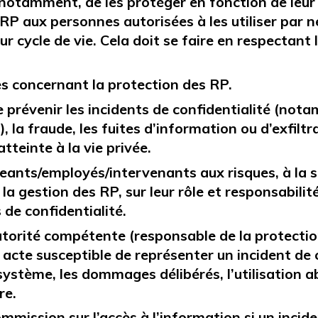
otamment, de les protéger en fonction de leur v
 RP aux personnes autorisées à les utiliser par né
ur cycle de vie. Cela doit se faire en respectant 
s concernant la protection des RP.
prévenir les incidents de confidentialité (nota
), la fraude, les fuites d’information ou d’exfilt
atteinte à la vie privée.
geants/employés/intervenants aux risques, à la 
a gestion des RP, sur leur rôle et responsabilité
de confidentialité.
l’autorité compétente (responsable de la protect
t acte susceptible de représenter un incident de c
 système, les dommages délibérés, l’utilisation a
re.
mission sur l’accès à l’information si un incide