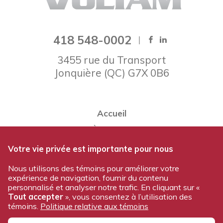
418 548-0002
3455 rue du Transport
Jonquière
(
QC
)
G7X 0B6
Accueil
À propos
Notre équipe
Votre vie privée est importante pour nous
Nos produits
Nous utilisons des témoins pour améliorer votre
expérience de navigation, fournir du contenu
Travailler chez Voltam
personnalisé et analyser notre trafic. En cliquant sur «
Nous joindre
Tout accepter
», vous consentez à l’utilisation des
témoins.
Politique relative aux témoins
Politique de confidentialité