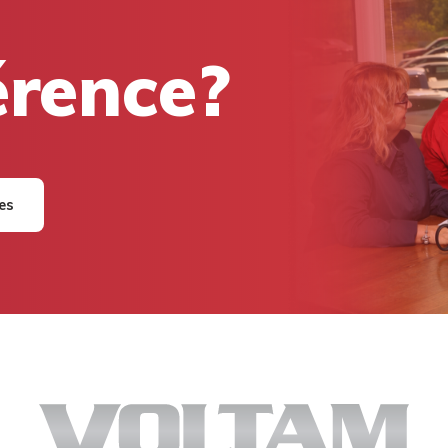
férence?
res