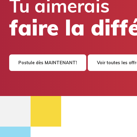
Tu aimerais
faire la dif
Postule dès MAINTENANT!
Voir toutes les off