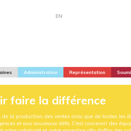
EN
aines
Administration
Représentation
Soumi
r faire la différence
s, de la production, des ventes ainsi que de toutes les d
gences et aux nouveaux défis. C’est concevoir des équ
 notre créativité et notre expertise afin d’offrir des so