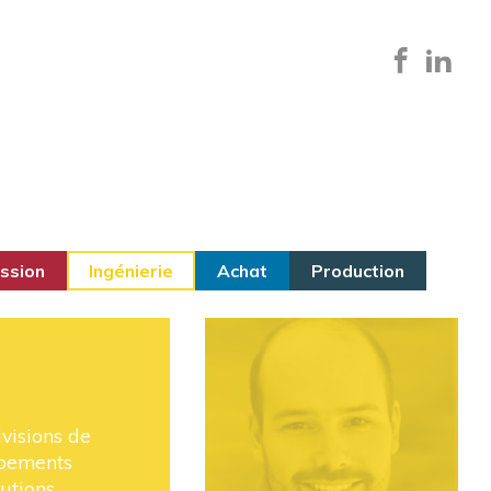
ssion
Ingénierie
Achat
Production
ivisions de
ipements
lutions